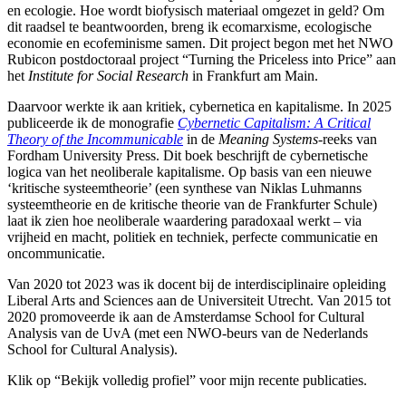
en ecologie.
Hoe wordt biofysisch materiaal omgezet in geld?
Om
dit raadsel te beantwoorden, breng ik ecomarxisme, ecologische
economie en ecofeminisme samen.
Dit project begon met het NWO
Rubicon postdoctoraal project “Turning the Priceless into Price” aan
het
Institute for Social Research
in Frankfurt am Main.
Daarvoor werkte ik aan kritiek, cybernetica en kapitalisme.
In 2025
publiceerde ik de monografie
Cybernetic Capitalism: A Critical
Theory of the Incommunicable
in de
Meaning Systems
-reeks van
Fordham University Press.
Dit boek beschrijft de cybernetische
logica van het neoliberale kapitalisme.
Op basis van een nieuwe
‘kritische systeemtheorie’ (een synthese van Niklas Luhmanns
systeemtheorie en de kritische theorie van de Frankfurter Schule)
laat ik zien hoe neoliberale waardering paradoxaal werkt – via
vrijheid en macht, politiek en techniek, perfecte communicatie en
oncommunicatie.
Van 2020 tot 2023 was ik docent bij de interdisciplinaire opleiding
Liberal Arts and Sciences aan de Universiteit Utrecht.
Van 2015 tot
2020 promoveerde ik aan de Amsterdamse School for Cultural
Analysis van de UvA (met een NWO-beurs van de Nederlands
School for Cultural Analysis).
Klik op “Bekijk volledig profiel” voor mijn recente publicaties.