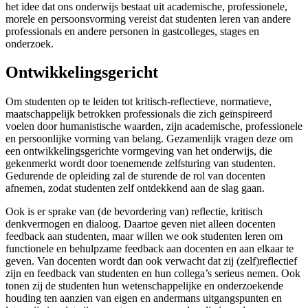
het idee dat ons onderwijs bestaat uit academische, professionele,
morele en persoonsvorming vereist dat studenten leren van andere
professionals en andere personen in gastcolleges, stages en
onderzoek.
Ontwikkelingsgericht
Om studenten op te leiden tot kritisch-reflectieve, normatieve,
maatschappelijk betrokken professionals die zich geïnspireerd
voelen door humanistische waarden, zijn academische, professionele
en persoonlijke vorming van belang. Gezamenlijk vragen deze om
een ontwikkelingsgerichte vormgeving van het onderwijs, die
gekenmerkt wordt door toenemende zelfsturing van studenten.
Gedurende de opleiding zal de sturende de rol van docenten
afnemen, zodat studenten zelf ontdekkend aan de slag gaan.
Ook is er sprake van (de bevordering van) reflectie, kritisch
denkvermogen en dialoog. Daartoe geven niet alleen docenten
feedback aan studenten, maar willen we ook studenten leren om
functionele en behulpzame feedback aan docenten en aan elkaar te
geven. Van docenten wordt dan ook verwacht dat zij (zelf)reflectief
zijn en feedback van studenten en hun collega’s serieus nemen. Ook
tonen zij de studenten hun wetenschappelijke en onderzoekende
houding ten aanzien van eigen en andermans uitgangspunten en