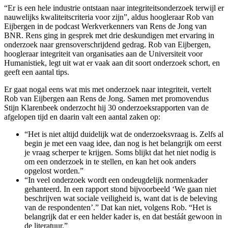
“Er is een hele industrie ontstaan naar integriteitsonderzoek terwijl er
nauwelijks kwaliteitscriteria voor zijn”, aldus hoogleraar Rob van
Eijbergen in de podcast Werkverkenners van Rens de Jong van
BNR. Rens ging in gesprek met drie deskundigen met ervaring in
onderzoek naar grensoverschrijdend gedrag. Rob van Eijbergen,
hoogleraar integriteit van organisaties aan de Universiteit voor
Humanistiek, legt uit wat er vaak aan dit soort onderzoek schort, en
geeft een aantal tips.
Er gaat nogal eens wat mis met onderzoek naar integriteit, vertelt
Rob van Eijbergen aan Rens de Jong. Samen met promovendus
Stijn Klarenbeek onderzocht hij 30 onderzoeksrapporten van de
afgelopen tijd en daarin valt een aantal zaken op:
“Het is niet altijd duidelijk wat de onderzoeksvraag is. Zelfs al
begin je met een vaag idee, dan nog is het belangrijk om eerst
je vraag scherper te krijgen. Soms blijkt dat het niet nodig is
om een onderzoek in te stellen, en kan het ook anders
opgelost worden.”
“In veel onderzoek wordt een ondeugdelijk normenkader
gehanteerd. In een rapport stond bijvoorbeeld ‘We gaan niet
beschrijven wat sociale veiligheid is, want dat is de beleving
van de respondenten’.” Dat kan niet, volgens Rob. “Het is
belangrijk dat er een helder kader is, en dat bestáát gewoon in
de literatuur.”