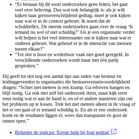
“Er bestaan bij dit soort onderzoeken geen feiten, het gaat
veel over beleving. Dus wat ook belangrijk is: als je wilt
kijken naar grensoverschrijdend gedrag, moet je ook kijken
naar wat er in de context gebeurt. Ik noem dat de
schuldreflex. De meeste onderzoeken gaan over de vraag ‘Is
iemand nu wel of niet schuldig?’ Als je een organisatie verder
wilt helpen is het veel interessanter om te kijken naar wat er
omheen gebeurt. Wat gebeurt er in de interactie van mensen
tussen elkaar?”
“Tot slot is hoor en wederhoor vaak niet goed geregeld. In
verschillende onderzoeken wordt maar met één partij
gesproken.”
Hij geeft tot slot nog een aantal tips aan raden van bestuur en
leidinggevenden in organisaties die bestuursverantwoordelijkheid
dragen: “Schiet niet meteen in een kramp. Ga erboven hangen en
blijf rustig. Ga ook niet zelf het onderzoek doen, maar kijk eerst
eens rustig wat er aan de hand is, en of er andere manieren zijn om
het probleem op te lossen. Trek het niet meteen alleen in de vraag of
het er om gaat of er iemand schuldig is. En als er een onderzoek
komt en de resultaten liggen er, wees dan transparant en gooi de
ramen open.”
Beluister de podcast ‘Eerste hulp bij fout gedrag’