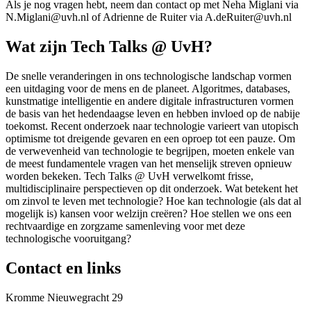
Als je nog vragen hebt, neem dan contact op met Neha Miglani via
N.Miglani@uvh.nl of Adrienne de Ruiter via A.deRuiter@uvh.nl
Wat zijn Tech Talks @ UvH?
De snelle veranderingen in ons technologische landschap vormen
een uitdaging voor de mens en de planeet. Algoritmes, databases,
kunstmatige intelligentie en andere digitale infrastructuren vormen
de basis van het hedendaagse leven en hebben invloed op de nabije
toekomst. Recent onderzoek naar technologie varieert van utopisch
optimisme tot dreigende gevaren en een oproep tot een pauze. Om
de verwevenheid van technologie te begrijpen, moeten enkele van
de meest fundamentele vragen van het menselijk streven opnieuw
worden bekeken. Tech Talks @ UvH verwelkomt frisse,
multidisciplinaire perspectieven op dit onderzoek. Wat betekent het
om zinvol te leven met technologie? Hoe kan technologie (als dat al
mogelijk is) kansen voor welzijn creëren? Hoe stellen we ons een
rechtvaardige en zorgzame samenleving voor met deze
technologische vooruitgang?
Contact en links
Kromme Nieuwegracht 29