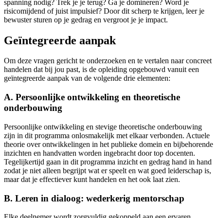
spanning nodig? Trek je je terug? Ga je domineren? Word je
risicomijdend of juist impulsief? Door dit scherp te krijgen, leer je
bewuster sturen op je gedrag en vergroot je je impact.
Geïntegreerde aanpak
Om deze vragen gericht te onderzoeken en te vertalen naar concreet
handelen dat bij jou past, is de opleiding opgebouwd vanuit een
geïntegreerde aanpak van de volgende drie elementen:
A. Persoonlijke ontwikkeling en theoretische
onderbouwing
Persoonlijke ontwikkeling en stevige theoretische onderbouwing
zijn in dit programma onlosmakelijk met elkaar verbonden. Actuele
theorie over ontwikkelingen in het publieke domein en bijbehorende
inzichten en handvatten worden ingebracht door top docenten.
Tegelijkertijd gaan in dit programma inzicht en gedrag hand in hand
zodat je niet alleen begrijpt wat er speelt en wat goed leiderschap is,
maar dat je effectiever kunt handelen en het ook laat zien.
B. Leren in dialoog: wederkerig mentorschap
Elke deelnemer wordt zorgvuldig gekoppeld aan een ervaren