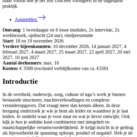
maar vooral hoe je het zelf concreet vormgeeft in de dagelijkse
praktijk.
Aanmelden
Omvang
: 1 tweedaagse en 6 losse modules, 2x intervisie, 2x
werkbezoek, opdracht (24 uur), eindpresentatie
Start
: 18 en 19 november 2026
Verdere bijeenkomsten
: 10 december 2026, 14 januari 2027, 4
februari 2027, 4 maart 2027, 25 maart 2027, 22 april 2027, 20 mei
2027, 10 juni 2027
Aantal deelnemers
: max. 16
Kosten:
€ 3500 (exclusief verblijfkosten van ca. €350)
Introductie
In de overheid, onderwijs, zorg, cultuur of ngo’s werk je binnen
bestaande structuren, machtsverhoudingen en complexe
veranderopgaven. Dat vraagt meer dan kennis alleen. In deze
leergang onderzoek je wie je bent als leider en waardoor je je laat
leiden. Je ontdekt waar je voor staat en wat je liever ontwijkt. Ook
kijk je hoe je ambitie kunt combineren met integriteit en
maatschappelijke verantwoordelijkheid. Je krijgt inzicht in je gedrag
als bijvoorbeeld de spanning oploopt, positief of negatief. Heb je de