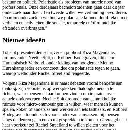
bestuur en politiek. Polarisatie als probleem van morele nood van
professionals. Onze derdejaars bachelorstudenten gaan daar dit jaar
onderzoek naar doen. Ten tweede willen we verbinding bevorderen.
Daarom onderzoeken we hoe we polarisatie kunnen doorbreken met
verhalen en activiteiten die sociale, temporele en/of ruimtelijke
afstanden overbruggen.”
Nieuwe ideeën
Tot slot presenteerden schrijver en publicist Kiza Magendane,
promovendus Neeltje Spit, en Robbert Bodegraven, directeur
Humanistisch Verbond, onder leiding van hoogleraar Menno
Hurenkamp ieder een concreet idee om polarisatie tegen te gaan,
waarop wethouder Rachel Streefland reageerde.
Volgens Kiza Magendane is er naast debatten vooral behoefte aan
dialoog. Zijn voorstel is op werkplekken dialoogkamers in te
richten, waar mensen elkaar kunnen vinden om te praten over
actuele onderwerpen. Neeltje Spit droomde van aantrekkelijke
ruimtes voor micro-ontmoetingen in wijken, waar mensen kunnen
spelen, koken of anders samen werken aan iets tastbaars, en Robbert
Bodegraven toonde zich voorstander van canvassen: bij mensen
langs de deuren gaan en zo tot gesprekken te komen. Gevraagd naar
haar voorkeur zei Rachel Streefland te willen pleiten voor het