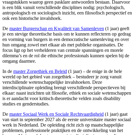
vraagstukken waarop geen pasklare antwoorden bestaan. Daarvoor
is een blik vanuit verschillende disciplines nodig: psychologisch,
antropologisch en sociologisch inzicht, een filosofisch perspectief en
ook een historische invalshoek.
De
master Burgerschap en Kwaliteit van Samenleven
(1 jaar) geeft
je een stevige theoretische basis om te kunnen reflecteren op gedrag
en vorming van burgers in een democratische samenleving en over
hun omgang zowel met elkaar als met publieke organisaties. De
focus ligt op het verhelderen van centrale spanningen en morele
dilemma’s en de rol die ethische professionals kunnen spelen bij de
omgang daarmee.
In de
master Zorgethiek en Beleid
(1 jaar) – de enige in de hele
wereld op het gebied van zorgethiek – bestudeer je zorg vanuit
verschillende wetenschappelijke invalshoeken. Deze
interdisciplinaire opleiding brengt verschillende perspectieven bij
elkaar: naast inzichten uit filosofie, ethiek en sociale wetenschappen
is er aandacht voor kritisch-theoretische velden zoals disability
studies en genderstudies.
De
master Sociaal Werk en Sociale Rechtvaardigheid
(1 jaar) gaat
van start in september 2027 als de eerste universitaire master sociaal
werk in Nederland. De opleiding richt zich op maatschappelijke
problemen, professionele praktijken en de ontwikkeling van het